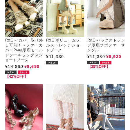
R&E ＜カバー取り外
R&E ボリュームソー
R&E バックストラッ
し可能！＞ファーカ
ルストレッチショー
プ厚底サボファーサ
バー2way厚底モール
トブーツ
ンダル
ドソールソックスシ
¥11,330
¥11,330
¥6,930
ョートブーツ
¥14,960
¥8,690
【39%OFF】
【42%OFF】