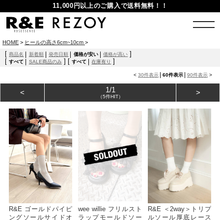
11,000円以上のご購入で送料無料！！
HOME
>
ヒールの高さ6cm~10cm
>
[
]
商品名
新着順
発売日順
価格が安い
価格が高い
[
]
[
]
すべて
SALE商品のみ
すべて
在庫有り
<
30件表示
60件表示
90件表示
>
1/1
<
>
（5件HIT）
R&E ゴールドパイピ
wee willie フリルスト
R&E ＜2way＞トリプ
ングソールサイドオ
ラップモールドソー
ルソール厚底レース