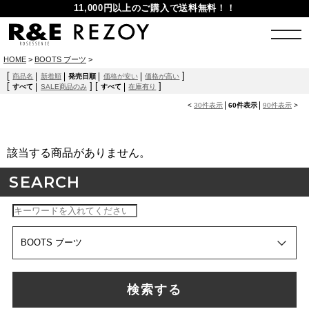
11,000円以上のご購入で送料無料！！
HOME
>
BOOTS ブーツ
>
[
]
商品名
新着順
発売日順
価格が安い
価格が高い
[
]
[
]
すべて
SALE商品のみ
すべて
在庫有り
<
30件表示
60件表示
90件表示
>
該当する商品がありません。
SEARCH
検索する