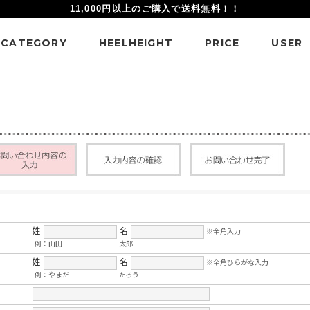
11,000円以上のご購入で送料無料！！
CATEGORY
HEELHEIGHT
PRICE
USER
姓
名
※全角入力
例：山田
太郎
姓
名
※全角ひらがな入力
例：やまだ
たろう