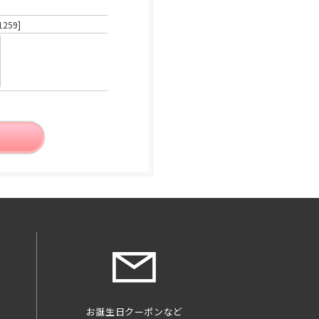
59]
を
お誕生日クーポンなど