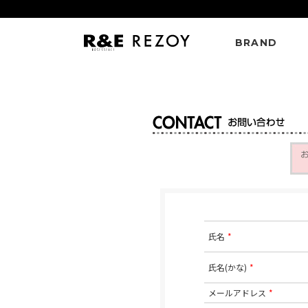
BRAND
氏名
*
氏名(かな)
*
メールアドレス
*