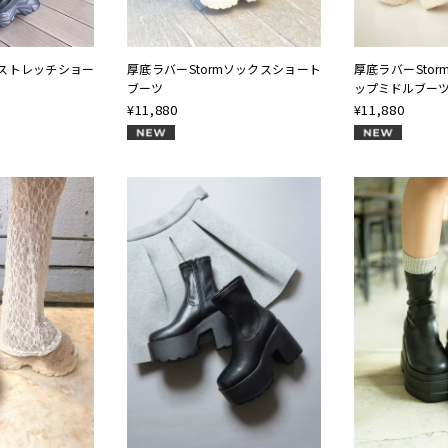
mストレッチショー
厚底ラバーStormソックスショート
厚底ラバーSto
ブーツ
ップミドルブー
¥
11,880
¥
11,880
NEW
NEW