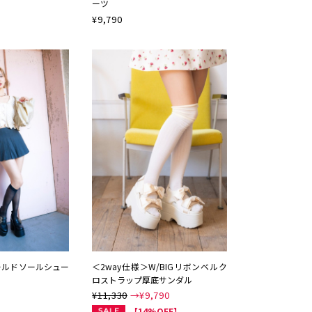
ーツ
¥
9,790
ールドソールシュー
＜2way仕様＞W/BIGリボンベルク
ロストラップ厚底サンダル
¥11,330
→¥
9,790
【14%OFF】