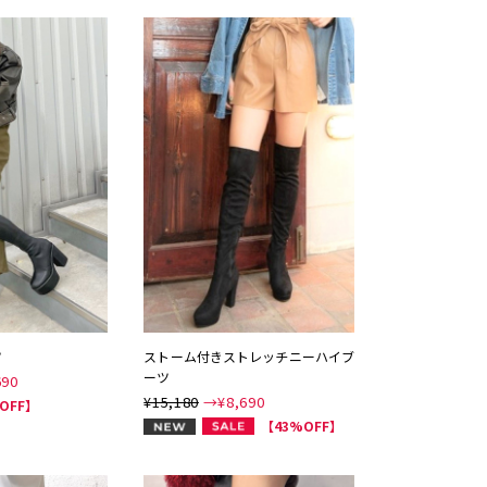
ツ
ストーム付きストレッチニーハイブ
ーツ
690
¥15,180
→¥
8,690
OFF】
NEW
【43%OFF】