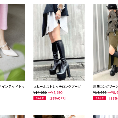
プポインテッドトゥ
太ヒールストレッチロングブーツ
厚底ロングブー
¥14,080
→¥
8,690
¥14,080
→¥
8,
【38%OFF】
【38%