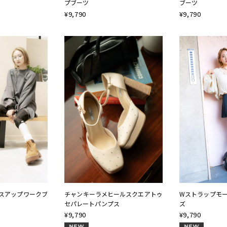
プブーツ
ブーツ
¥
9,790
¥
9,790
スアップワークブ
チャンキーラメヒールスクエアトゥ
Wストラップモ
セパレートパンプス
ズ
¥
9,790
¥
9,790
NEW
NEW