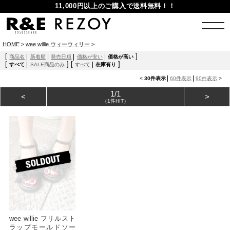
11,000円以上のご購入で送料無料！！
HOME
>
wee willie ウィーウィリー
>
[
]
商品名
新着順
発売日順
価格が安い
価格が高い
[
]
[
]
すべて
SALE商品のみ
すべて
在庫有り
<
30件表示
60件表示
90件表示
>
1/1
<
>
（1件HIT）
wee willie フリルスト
ラップモールドソー