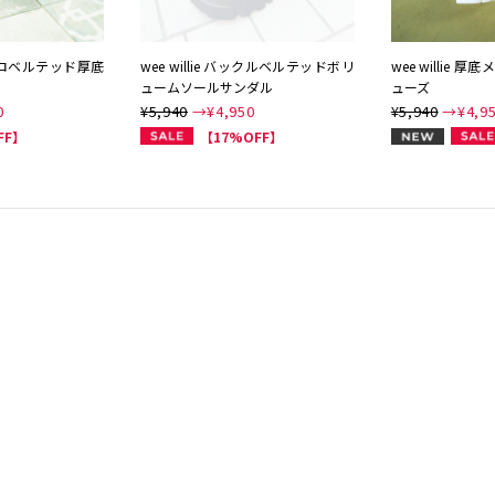
ベルクロベルテッド厚底
wee willie バックルベルテッドボリ
wee willie
ュームソールサンダル
ューズ
0
¥5,940
→¥
4,950
¥5,940
→¥
4,9
NEW
FF】
【17%OFF】