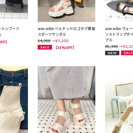
底ムートンブーツ
wee willie ベルテッドロゴタグ厚底
wee willie
スポーツサンダル
ンストラップポ
0
プス
¥4,950
→¥
3,300
OFF】
¥5,390
→¥
3,3
【33%OFF】
NEW