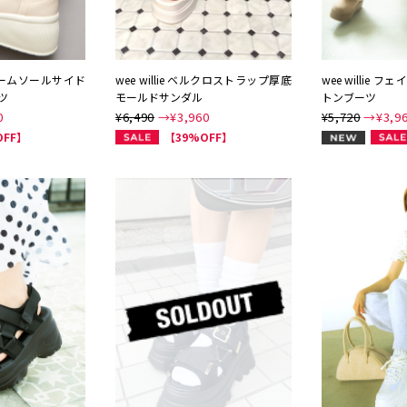
ボリュームソールサイド
wee willie ベルクロストラップ厚底
wee willie
ツ
モールドサンダル
トンブーツ
0
¥6,490
→¥
3,960
¥5,720
→¥
3,9
NEW
OFF】
【39%OFF】