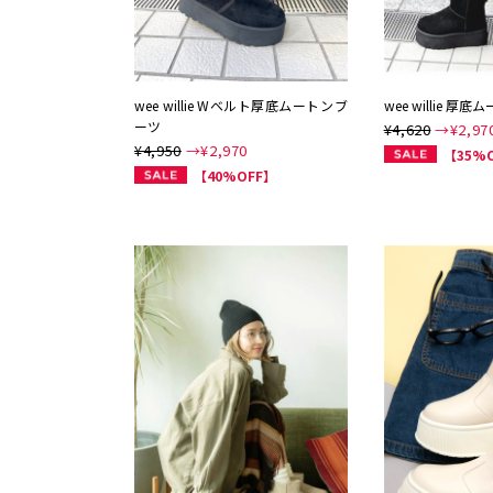
wee willie Wベルト厚底ムートンブ
wee willie 厚
ーツ
¥4,620
→¥
2,97
¥4,950
→¥
2,970
【35%
【40%OFF】