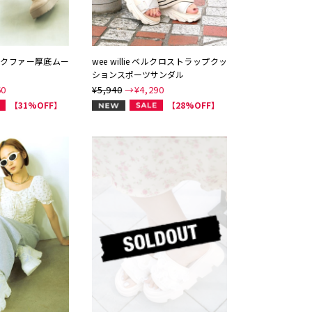
 フェイクファー厚底ムー
wee willie ベルクロストラップクッ
ションスポーツサンダル
60
¥5,940
→¥
4,290
NEW
【31%OFF】
【28%OFF】