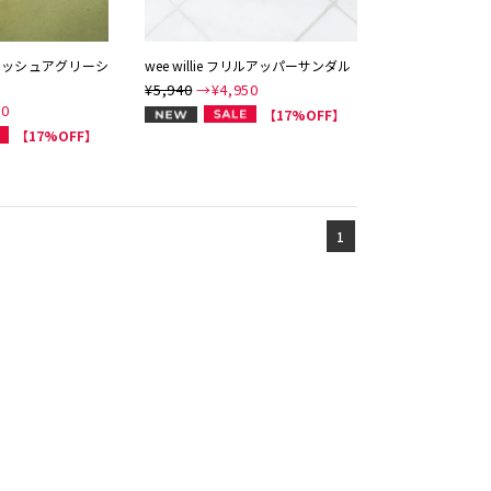
 厚底メッシュアグリーシ
wee willie フリルアッパーサンダル
¥5,940
→¥
4,950
50
NEW
【17%OFF】
【17%OFF】
1