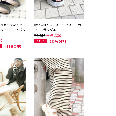
 ウェーヴカッティングワ
wee willie レースアップスニーカー
インテッドトゥパン
ソールサンダル
¥4,950
→¥
3,300
00
【33%OFF】
【39%OFF】