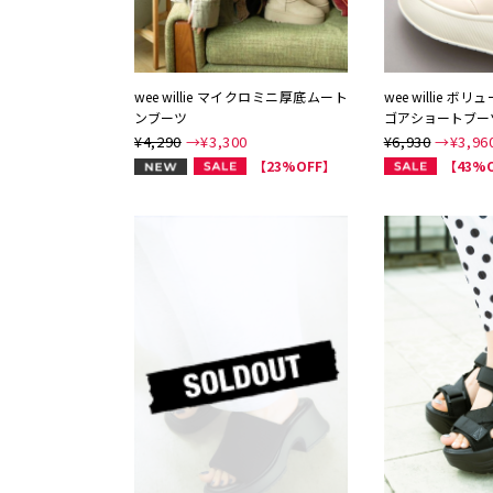
wee willie マイクロミニ厚底ムート
wee willie 
ンブーツ
ゴアショートブー
¥4,290
→¥
3,300
¥6,930
→¥
3,96
NEW
【23%OFF】
【43%