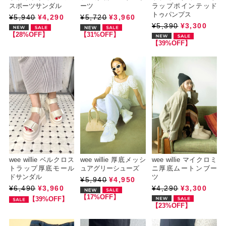
スポーツサンダル
ーツ
ラップポインテッド
トゥパンプス
¥5,940
¥4,290
¥5,720
¥3,960
¥5,390
¥3,300
【28%OFF】
【31%OFF】
【39%OFF】
wee willie ベルクロス
wee willie 厚底メッシ
wee willie マイクロミ
トラップ厚底モール
ュアグリーシューズ
ニ厚底ムートンブー
ドサンダル
ツ
¥5,940
¥4,950
¥6,490
¥3,960
¥4,290
¥3,300
【17%OFF】
【39%OFF】
【23%OFF】