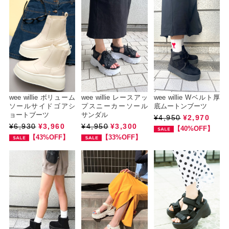
wee willie ボリューム
wee willie レースアッ
wee willie Wベルト厚
ソールサイドゴアシ
プスニーカーソール
底ムートンブーツ
ョートブーツ
サンダル
¥4,950
¥2,970
¥6,930
¥3,960
¥4,950
¥3,300
【40%OFF】
【43%OFF】
【33%OFF】