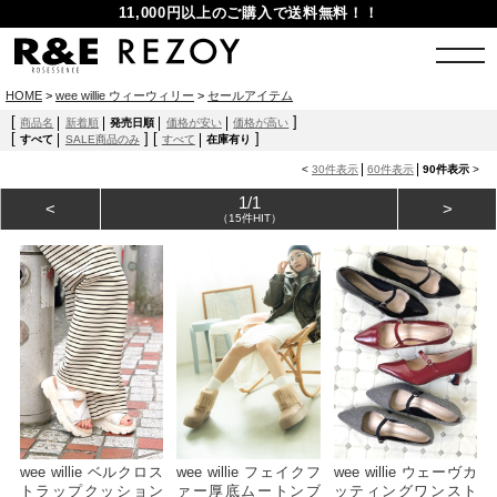
11,000円以上のご購入で送料無料！！
HOME
>
wee willie ウィーウィリー
>
セールアイテム
[
]
商品名
新着順
発売日順
価格が安い
価格が高い
[
]
[
]
すべて
SALE商品のみ
すべて
在庫有り
<
30件表示
60件表示
90件表示
>
1/1
<
>
（15件HIT）
wee willie ベルクロス
wee willie フェイクフ
wee willie ウェーヴカ
トラップクッション
ァー厚底ムートンブ
ッティングワンスト