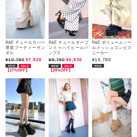
R&E チュールカバー
R&E チュールオープ
R&E ボリュームソー
厚底ブーティーサン
ントゥハイヒールパ
ルメッシュコンビス
ダル
ンプス
ニーカー
¥10,780
¥7,920
¥9,790
¥6,930
¥10,780
【27%OFF】
【29%OFF】