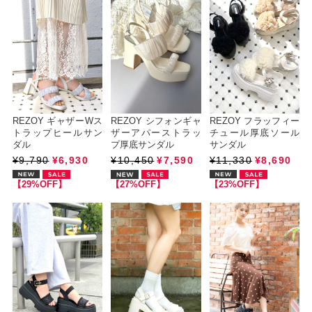
REZOY ギャザーWス
REZOY シフォンギャ
REZOY フラッフィー
トラップヒールサン
ザーアパーストラッ
チュール厚底ソール
ダル
プ厚底サンダル
サンダル
¥9,790
¥6,930
¥10,450
¥7,590
¥11,330
¥8,690
【29%OFF】
【27%OFF】
【23%OFF】