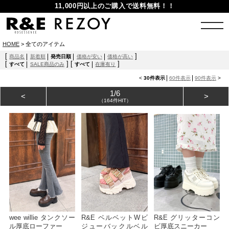
11,000円以上のご購入で送料無料！！
HOME
>
全てのアイテム
[
]
商品名
新着順
発売日順
価格が安い
価格が高い
[
]
[
]
すべて
SALE商品のみ
すべて
在庫有り
<
30件表示
60件表示
90件表示
>
1/6
<
>
（164件HIT）
wee willie タンクソー
R&E ベルベットWビ
R&E グリッターコン
ル厚底ローファー
ジューバックルベル
ビ厚底スニーカー