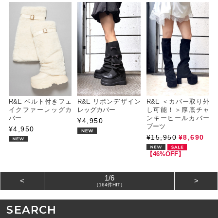
R&E ベルト付きフェ
R&E リボンデザイン
R&E ＜カバー取り外
イクファーレッグカ
レッグカバー
し可能！＞厚底チャ
バー
ンキーヒールカバー
¥4,950
ブーツ
¥4,950
¥15,950
¥8,690
【46%OFF】
1/6
<
>
（164件HIT）
SEARCH