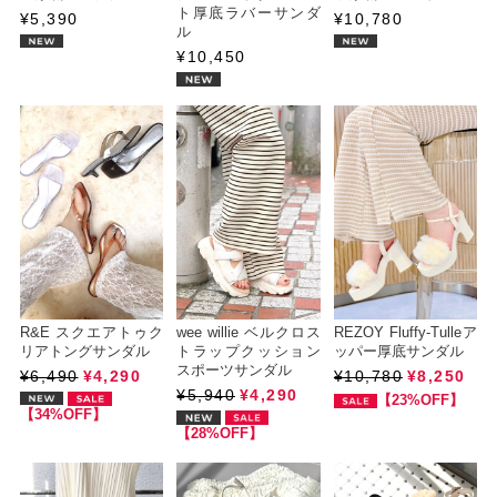
ト厚底ラバーサンダ
¥5,390
¥10,780
ル
¥10,450
R&E スクエアトゥク
wee willie ベルクロス
REZOY Fluffy-Tulleア
リアトングサンダル
トラップクッション
ッパー厚底サンダル
スポーツサンダル
¥6,490
¥4,290
¥10,780
¥8,250
¥5,940
¥4,290
【23%OFF】
【34%OFF】
【28%OFF】