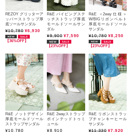
REZOY グリッターア
R&E パイピングステ
R&E ＜2way仕様＞
ッパーストラップ厚
ッチストラップ厚底
W/BIGリボンベルト
底ソールサンダル
モールドソールサン
厚底モールドソール
ダル
サンダル
¥10,780
¥6,930
¥9,900
¥7,590
¥10,780
¥8,250
【36%OFF】
【23%OFF】
【23%OFF】
R&E ノットデザイン
R&E 2wayストラップ
R&E リボンストラッ
厚底モールドソール
ポインテッドトゥミ
プチャンキーヒール
ストラップサンダル
ュール
サンダル
¥10,780
¥8,910
¥11,330
¥7,920