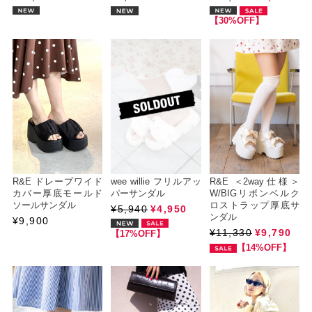
【30%OFF】
R&E ドレープワイド
wee willie フリルアッ
R&E ＜2way仕様＞
カバー厚底モールド
パーサンダル
W/BIGリボンベルク
ソールサンダル
ロストラップ厚底サ
¥5,940
¥4,950
ンダル
¥9,900
¥11,330
¥9,790
【17%OFF】
【14%OFF】