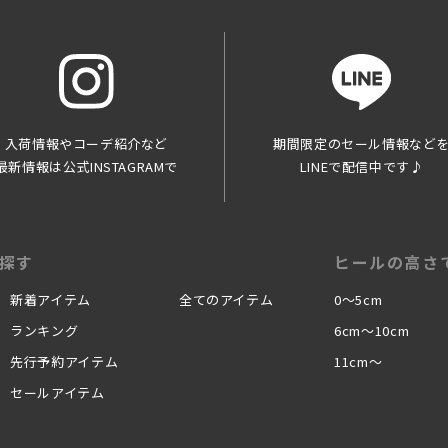
から提供された個人情報
するにあたって、会員の住所、電話番号、購入履歴などの大切な個人情報がネット
はその個人情報を適切かつ確実に管理するものとし、法令などにより開示が求めら
とします。
一個人が特定できない範囲で集計する場合があります。
入荷情報やコーデ紹介など
期間限定のセール情報など
員登録を承認しない場合
最新情報は公式INSTAGRAMで
LINEで配信中です♪
込みを当社が受けた際、架空の人物を登録した場合や、本人以外の第三者の会員登
分を受けたことがある場合など、当社が不適当と判断した時は、その会員登録を承
た会員であっても前述のいずれかであることが判明した場合は、ただちに承認を取
探す
ヒールの高さ
転用、商用することを禁止します
新着アイテム
全てのアイテム
0〜5cm
する会員は当サイトに掲載されているいかなる情報もコピー、又は他へ転用するこ
ランキング
6cm〜10cm
先行予約アイテム
11cm〜
て
セールアイテム
当サイトの掲載内容、営業内容は会員への通知をすることなく、変更や中止するこ
る情報についていかなる保証も負わないものとします。