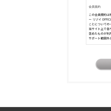
会員規約
この会員規約は株
ー リゾイ OF
ことについての
当サイト上で各
含めたものが利
サポート範囲外
本規約の変更に
1. 当社は、
2. 前項の変
会員のみなさま
1. 本規約の
2. 前項の通
会員登録につい
当サイトにおい
なお会員登録は
※ログインには