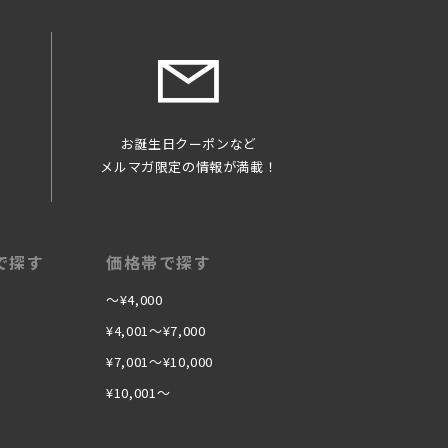
サーバ上に登録さ
れる場合を除き、
を
お誕生日クーポンなど
メルマガ限定の情報が満載！
録をした場合、過
認しない場合があ
り消させていただ
で探す
価格帯で探す
〜¥4,000
とを禁止いたしま
¥4,001〜¥7,000
¥7,001〜¥10,000
¥10,001〜
とがあります。ま