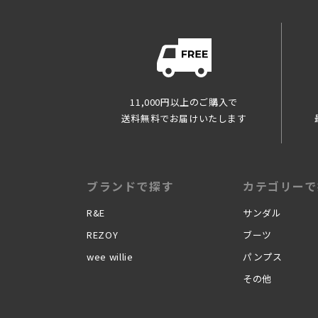
会員のみなさま
当サイトを利用
れますが、当社
開示しないもの
※チャートなど
11,000円以上のご購入で
お客様からの会
送料無料でお届けいたします
会員登録の申し
去に会員除名処
ります。
また一度承認し
ブランドで探す
カテゴリーで
きます。
R&E
サンダル
個人利用以外に
当サイトを利用
REZOY
ブーツ
す。
wee willie
パンプス
掲載内容につい
その他
当社が提供する
た当社が提供す