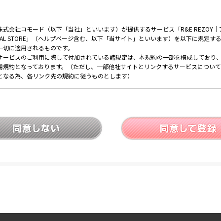
式会社コモード（以下「当社」といいます）が提供するサービス「R&E REZOY
FICIAL STORE」（ヘルプページ含む、以下「当サイト」といいます）を以下に規定
一切に適用されるものです。
サービスのご利用に際して付加されている諸規定は、本規約の一部を構成しており
用規約となっております。（ただし、一部他社サイトとリンクするサービスについ
となる為、各リンク先の規約に従うものとします）
ご注意下さい
会員の了承を得ることなく本規約を随時変更することができるものとし、会員はこれを
更については、当サイト上に1ヵ月間表示した時点で、全ての会員が了承したものとみな
への通知
変更のケース以外に当社が必要と判断した場合、当社は、会員に対し随時必要な事項を
知は、当サイト上に表示した時点で全ての会員に通知したものとみなします。
て
てのご購入には会員登録が必要になります。
無料です。
、会員登録時に入力したメールアドレスおよびパスワードが必要になります。