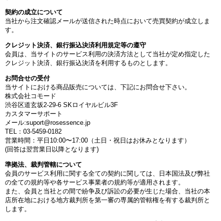
契約の成立について
当社から注文確認メールが送信された時点において売買契約が成立しま
す。
クレジット決済、銀行振込決済利用規定等の遵守
会員は、当サイトのサービス利用の決済方法として当社が定め指定した
クレジット決済、銀行振込決済を利用するものとします。
お問合せの受付
当サイトにおける商品販売については、下記にお問合せ下さい。
株式会社コモード
渋谷区道玄坂2-29-6 SKロイヤルビル3F
カスタマーサポート
メール:suport@rosessence.jp
TEL：03-5459-0182
営業時間：平日10:00〜17:00（土日・祝日はお休みとなります）
(回答は翌営業日以降となります)
準拠法、裁判管轄について
会員のサービス利用に関する全ての契約に関しては、日本国法及び弊社
の全ての規約等や各サービス事業者の規約等が適用されます。
また、会員と当社との間で紛争及び訴訟の必要が生じた場合、当社の本
店所在地における地方裁判所を第一審の専属的管轄権を有する裁判所と
します。