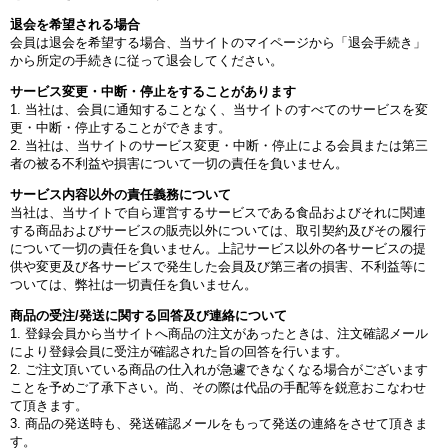
退会を希望される場合
会員は退会を希望する場合、当サイトのマイページから「退会手続き」
から所定の手続きに従って退会してください。
サービス変更・中断・停止をすることがあります
1. 当社は、会員に通知することなく、当サイトのすべてのサービスを変
更・中断・停止することができます。
2. 当社は、当サイトのサービス変更・中断・停止による会員または第三
者の被る不利益や損害について一切の責任を負いません。
サービス内容以外の責任義務について
当社は、当サイトで自ら運営するサービスである食品およびそれに関連
する商品およびサービスの販売以外については、取引契約及びその履行
について一切の責任を負いません。上記サービス以外の各サービスの提
供や変更及び各サービスで発生した会員及び第三者の損害、不利益等に
ついては、弊社は一切責任を負いません。
商品の受注/発送に関する回答及び連絡について
1. 登録会員から当サイトへ商品の注文があったときは、注文確認メール
により登録会員に受注が確認された旨の回答を行います。
2. ご注文頂いている商品の仕入れが急遽できなくなる場合がございます
ことを予めご了承下さい。尚、その際は代品の手配等を鋭意おこなわせ
て頂きます。
3. 商品の発送時も、発送確認メールをもって発送の連絡をさせて頂きま
す。