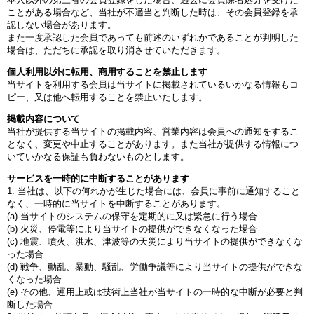
ことがある場合など、当社が不適当と判断した時は、その会員登録を承
認しない場合があります。
また一度承認した会員であっても前述のいずれかであることが判明した
場合は、ただちに承認を取り消させていただきます。
個人利用以外に転用、商用することを禁止します
当サイトを利用する会員は当サイトに掲載されているいかなる情報もコ
ピー、又は他へ転用することを禁止いたします。
掲載内容について
当社が提供する当サイトの掲載内容、営業内容は会員への通知をするこ
となく、変更や中止することがあります。また当社が提供する情報につ
いていかなる保証も負わないものとします。
サービスを一時的に中断することがあります
1. 当社は、以下の何れかが生じた場合には、会員に事前に通知すること
なく、一時的に当サイトを中断することがあります。
(a) 当サイトのシステムの保守を定期的に又は緊急に行う場合
(b) 火災、停電等により当サイトの提供ができなくなった場合
(c) 地震、噴火、洪水、津波等の天災により当サイトの提供ができなくな
った場合
(d) 戦争、動乱、暴動、騒乱、労働争議等により当サイトの提供ができな
くなった場合
(e) その他、運用上或は技術上当社が当サイトの一時的な中断が必要と判
断した場合