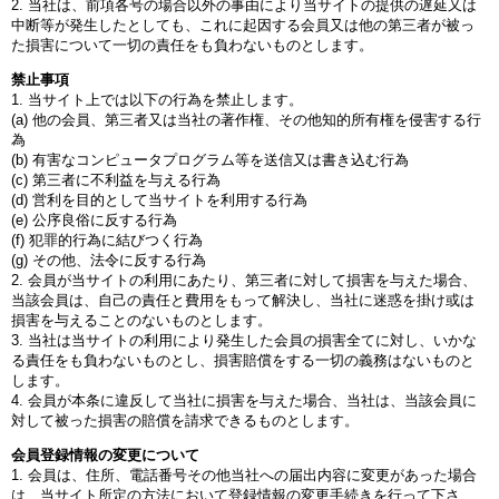
2. 当社は、前項各号の場合以外の事由により当サイトの提供の遅延又は
中断等が発生したとしても、これに起因する会員又は他の第三者が被っ
た損害について一切の責任をも負わないものとします。
禁止事項
1. 当サイト上では以下の行為を禁止します。
(a) 他の会員、第三者又は当社の著作権、その他知的所有権を侵害する行
為
(b) 有害なコンピュータプログラム等を送信又は書き込む行為
(c) 第三者に不利益を与える行為
(d) 営利を目的として当サイトを利用する行為
(e) 公序良俗に反する行為
(f) 犯罪的行為に結びつく行為
(g) その他、法令に反する行為
2. 会員が当サイトの利用にあたり、第三者に対して損害を与えた場合、
当該会員は、自己の責任と費用をもって解決し、当社に迷惑を掛け或は
損害を与えることのないものとします。
3. 当社は当サイトの利用により発生した会員の損害全てに対し、いかな
る責任をも負わないものとし、損害賠償をする一切の義務はないものと
します。
4. 会員が本条に違反して当社に損害を与えた場合、当社は、当該会員に
対して被った損害の賠償を請求できるものとします。
会員登録情報の変更について
1. 会員は、住所、電話番号その他当社への届出内容に変更があった場合
は、当サイト所定の方法において登録情報の変更手続きを行って下さ