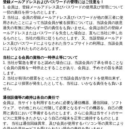
登録メールアドレスおよびパスワードの管理にはご注意を！
1. 会員は、登録メールアドレス及びパスワードの使用及び管理について
一切の責任を持つものとします。
2. 当社は、会員の登録メールアドレス及びパスワードが他の第三者に使
用されたことによって当該会員が被る損害については、当該会員の故意
過失の有無に拘わらず一切の責任をも負いません。会員は自己の登録メ
ールアドレスまたはパスワードを失念した場合は、直ちに当社に申し出
るものとし、当社の指示に従うものとします。又、当該登録メールアド
レス及びパスワードによりなされた当ウェブサイトの利用は、当該会員
によりなされたものとみなします。
当社による会員の資格の一時停止等について
1. 当社が緊急を要すると認めた場合には、当該会員の了承を得ることな
く会員の資格を一時停止とすることがあり、会員は、予めその旨を承諾
します。
2. 当社が前項の措置をとったことで当該会員が当サイトを使用出来ず、
これにより損害が発生したとしても、当社は、いかなる責任をも負いま
せん。
通信設備等の維持は各自の責任で
会員は、当サイトを利用するために必要な通信機器、通信回線、ソフト
ウェア、その他これらに付随して必要となるすべての機器を、自己の費
用と責任において準備するものとします。さらに会員は当サイトのサー
ビスに支障をきたさないよう自己の端末を正常に維持するものとしま
す。 当社は通信回線異常、及び会員が使用するパソコン等の異常により
会員が会員サービスを受けられない場合の責任を負いません。