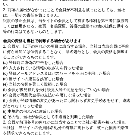
い。
2. 前項の届出がなかったことで会員が不利益を被ったとしても、当社
は、一切その責任を負えません。
譲渡の禁止会員は、当サイトの会員として有する権利を第三者に譲渡若
しくは使用させる、売買、名義変更、質権の設定その他の担保に供する
等の行為はできないものとします。
会員の資格を当社で剥奪する場合があります
1. 会員が、以下の何れかの項目に該当する場合、当社は当該会員に事前
に何ら通知又は催告することなく、除名処分とし、会員の資格を剥奪す
ることができるものとします。
(a) 登録時に虚偽の申告をした場合
(b) 入力されている情報の改ざんを行った場合
(c) 登録メールアドレス又はパスワードを不正に使用した場合
(d) 当サイトの運営を妨害した場合
(e) 当社の名誉を著しく毀損した場合
(f) 会員が後見裁判を受け後見人等の同意を受けていない場合
(g) 会員が商品代金等の支払いを著しく滞った場合
(h) 会員が登録情報の変更があったにも関わらず変更手続きをせず、連絡
がとれなくなった場合
(i) 本規約の何れかに違反した場合
(j) その他、当社が会員として不適当と判断した場合
2. 会員が前項各号の何れかに該当することで当社が損害を被った場合、
当社は、当サイトの会員除名処分の有無に拘わらず、被った損害の賠償
を請求できるものとします。