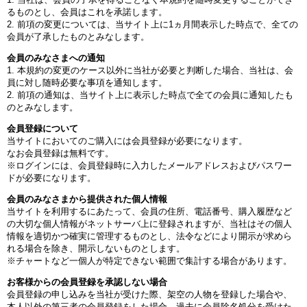
るものとし、会員はこれを承諾します。
2. 前項の変更については、当サイト上に1ヵ月間表示した時点で、全ての
会員が了承したものとみなします。
会員のみなさまへの通知
1. 本規約の変更のケース以外に当社が必要と判断した場合、当社は、会
員に対し随時必要な事項を通知します。
2. 前項の通知は、当サイト上に表示した時点で全ての会員に通知したも
のとみなします。
会員登録について
当サイトにおいてのご購入には会員登録が必要になります。
なお会員登録は無料です。
※ログインには、会員登録時に入力したメールアドレスおよびパスワー
ドが必要になります。
会員のみなさまから提供された個人情報
当サイトを利用するにあたって、会員の住所、電話番号、購入履歴など
の大切な個人情報がネットサーバ上に登録されますが、当社はその個人
情報を適切かつ確実に管理するものとし、法令などにより開示が求めら
れる場合を除き、開示しないものとします。
※チャートなど一個人が特定できない範囲で集計する場合があります。
お客様からの会員登録を承認しない場合
会員登録の申し込みを当社が受けた際、架空の人物を登録した場合や、
本人以外の第三者の会員登録をした場合、過去に会員除名処分を受けた