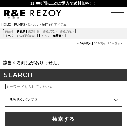
11,000円以上のご購入で送料無料！！
HOME
>
PUMPS パンプス
>
先行予約アイテム
[
]
商品名
新着順
発売日順
価格が安い
価格が高い
[
]
[
]
すべて
SALE商品のみ
すべて
在庫有り
<
30件表示
60件表示
90件表示
>
該当する商品がありません。
SEARCH
検索する