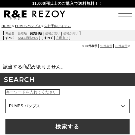
11,000円以上のご購入で送料無料！！
HOME
>
PUMPS パンプス
>
先行予約アイテム
[
]
商品名
新着順
発売日順
価格が安い
価格が高い
[
]
[
]
すべて
SALE商品のみ
すべて
在庫有り
<
30件表示
60件表示
90件表示
>
該当する商品がありません。
SEARCH
検索する