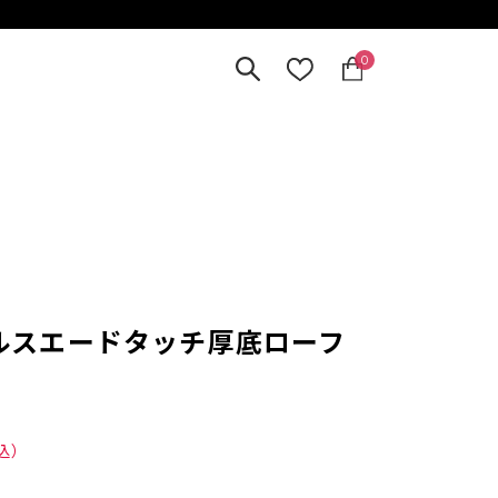
0
ールスエードタッチ厚底ローフ
込）