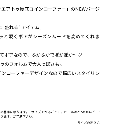
エアトゥ厚底コインローファー」のNEWバージ
“盛れる“ アイテム。
ッと覗くボアがシーズンムードを高めてくれま
てボアなので、ふかふかでぽかぽか～♡
トゥのフォルムで大人っぽさも。
インローファーデザインなので幅広いスタイリン
。
での基準になります。1サイズ上がるごとに、ヒールは2~5mmほどUP
なります。ご了承下さい。
サイズの測り方