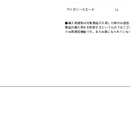
アイボリースエード
LL
●再入荷通知は対象商品が入荷した時のみ送信
商品の再入荷をお約束するというものではござ
※会員限定機能です。まだ会員になられていな