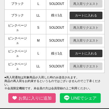
ブラック
再入荷リクエスト
L
SOLDOUT
ブラック
残り1点
カートに入れる
LL
ピンクベージ
再入荷リクエスト
S
SOLDOUT
ュ
ピンクベージ
再入荷リクエスト
M
SOLDOUT
ュ
ピンクベージ
カートに入れる
L
残り1点
ュ
ピンクベージ
再入荷リクエスト
LL
SOLDOUT
ュ
●再入荷通知は対象商品が入荷した時のみ送信されます。
商品の再入荷をお約束するというものではございませんのでご了承くださ
い。
※会員限定機能です。未会員の方は会員登録の上ご利用ください。
お気に入りに追加
LINEでシェア