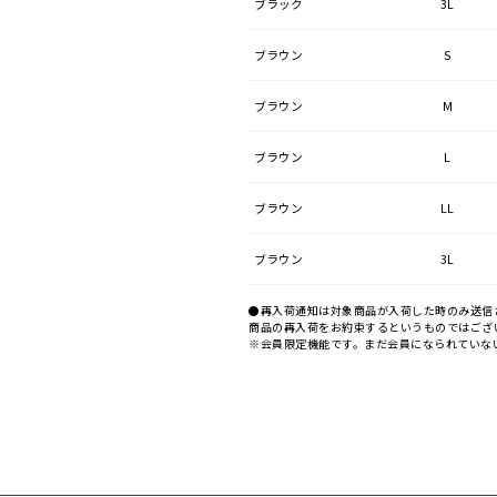
ブラック
3L
ブラウン
S
ブラウン
M
ブラウン
L
ブラウン
LL
ブラウン
3L
●再入荷通知は対象商品が入荷した時のみ送信
商品の再入荷をお約束するというものではござ
※会員限定機能です。まだ会員になられていな