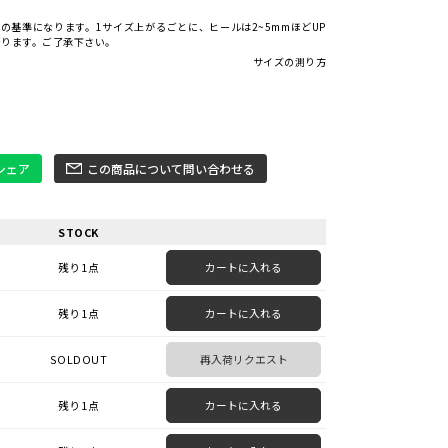
での基準になります。1サイズ上がるごとに、ヒールは2~5mmほどUP
なります。ご了承下さい。
サイズの測り方
でシェア
この商品について問い合わせる
STOCK
残り1点
カートに入れる
残り1点
カートに入れる
SOLDOUT
再入荷リクエスト
残り1点
カートに入れる