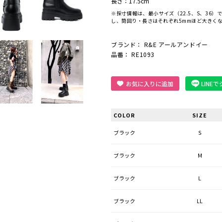
長さ：17.5cm
※採寸情報は、最小サイズ（22.5、S、36）
し、筒回り・長さはそれぞれ5mmほど大きく
ブランド：
R&E アールアンドイー
品番： RE1093
お気に入りに追加
LINE
COLOR
SIZE
ブラック
S
ブラック
M
ブラック
L
ブラック
LL