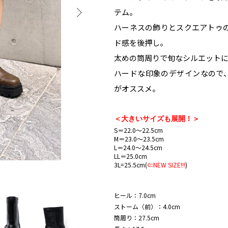
テム。
ハーネスの飾りとスクエアトゥ
ド感を後押し。
太めの筒周りで旬なシルエット
ハードな印象のデザインなので、
がオススメ。
＜大きいサイズも展開！＞
S＝22.0～22.5cm
M＝23.0～23.5cm
L＝24.0～24.5cm
LL＝25.0cm
3L=25.5cm(
⇐NEW SIZE!!!
)
ヒール：7.0cm
ストーム（前）：4.0cm
筒周り：27.5cm