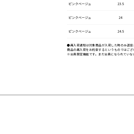
ピンクベージュ
23.5
ピンクベージュ
24
ピンクベージュ
24.5
●再入荷通知は対象商品が入荷した時のみ送信
商品の再入荷をお約束するというものではござ
※会員限定機能です。まだ会員になられていな