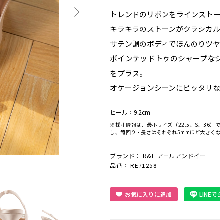
トレンドのリボンをラインスト
キラキラのストーンがクラシカ
サテン調のボディでほんのりツ
ポインテッドトゥのシャープな
をプラス。
オケージョンシーンにピッタリな
ヒール：9.2cm
※採寸情報は、最小サイズ（22.5、S、36）
し、筒回り・長さはそれぞれ5mmほど大きく
ブランド：
R&E アールアンドイー
品番： RE71258
お気に入りに追加
LINE