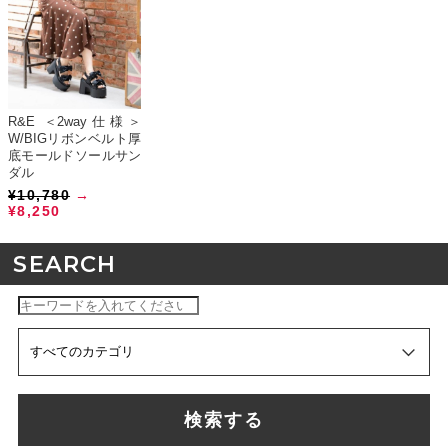
R&E ＜2way仕様＞
W/BIGリボンベルト厚
底モールドソールサン
ダル
¥10,780
→
¥8,250
SEARCH
検索する