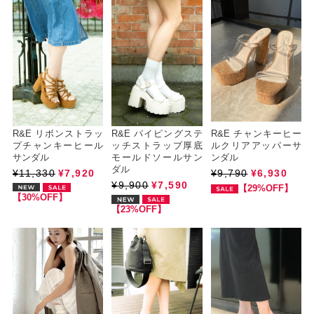
R&E リボンストラッ
R&E パイピングステ
R&E チャンキーヒー
プチャンキーヒール
ッチストラップ厚底
ルクリアアッパーサ
サンダル
モールドソールサン
ンダル
ダル
¥11,330
¥7,920
¥9,790
¥6,930
¥9,900
¥7,590
【29%OFF】
【30%OFF】
【23%OFF】