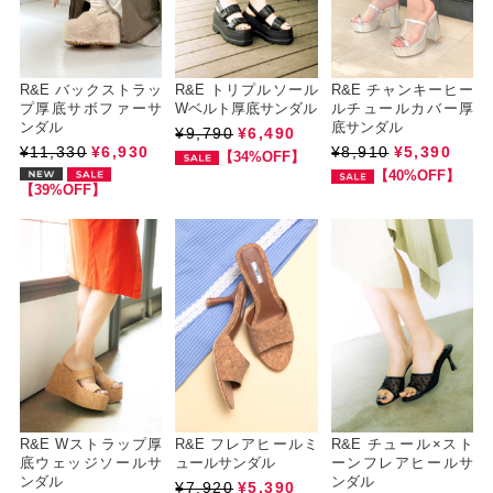
R&E バックストラッ
R&E トリプルソール
R&E チャンキーヒー
プ厚底サボファーサ
Wベルト厚底サンダル
ルチュールカバー厚
ンダル
底サンダル
¥9,790
¥6,490
¥11,330
¥6,930
¥8,910
¥5,390
【34%OFF】
【40%OFF】
【39%OFF】
R&E Wストラップ厚
R&E フレアヒールミ
R&E チュール×スト
底ウェッジソールサ
ュールサンダル
ーンフレアヒールサ
ンダル
ンダル
¥7,920
¥5,390