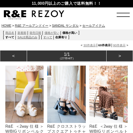
11,000円以上のご購入で送料無料！！
HOME
>
R&E アールアンドイー
>
SANDAL サンダル
>
セールアイテム
[
]
商品名
新着順
発売日順
価格が安い
価格が高い
[
]
[
]
すべて
SALE商品のみ
すべて
在庫有り
<
30件表示
60件表示
90件表示
>
1/1
<
>
（27件HIT）
R&E ＜2way仕様＞
R&E クロスストラッ
R&E ＜2way仕様＞
W/BIGリボンベルク
プスクエアトゥチャ
W/BIGリボンベルト