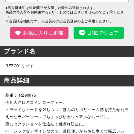
●再入荷通知は対象商品が入荷した時のみ送信されます。
商品の再入荷をお約束するというものではございませんのでご了承くださ
い。
※会員限定機能です。未会員の方は会員登録の上ご利用ください。
お気に入りに追加
LINEでシェア
ブランド名
REZOY リゾイ
商品詳細
品番： RZ90075
今期大注目のコインローファー。
トラッドなムードを残しつつ、ほんのりボリューム感を持たせた控
えめなラバーソールでちょっぴりカジュアルなムードに。
踵にはクッションを仕込んで靴擦れ防止に。
ベーシックなデザインなので、普段使いからお仕事まで幅広いシー