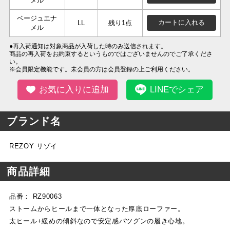
メル
ベージュエナ
カートに入れる
LL
残り1点
メル
●再入荷通知は対象商品が入荷した時のみ送信されます。
商品の再入荷をお約束するというものではございませんのでご了承くださ
い。
※会員限定機能です。未会員の方は会員登録の上ご利用ください。
お気に入りに追加
LINEでシェア
ブランド名
REZOY リゾイ
商品詳細
品番： RZ90063
ストームからヒールまで一体となった厚底ローファー。
太ヒール+緩めの傾斜なので安定感バツグンの履き心地。