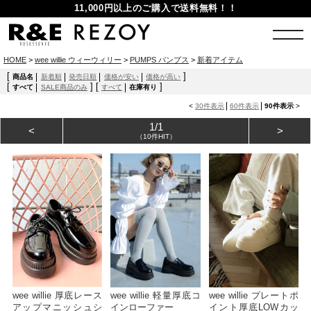
11,000円以上のご購入で送料無料！！
HOME
>
wee willie ウィーウィリー
>
PUMPS パンプス
>
新着アイテム
[
]
商品名
新着順
発売日順
価格が安い
価格が高い
[
]
[
]
すべて
SALE商品のみ
すべて
在庫有り
<
30件表示
60件表示
90件表示
>
1/1
<
>
（10件HIT）
wee willie 厚底レース
wee willie 軽量厚底コ
wee willie プレートポ
アップマニッシュシ
インローファー
イント厚底LOWカッ