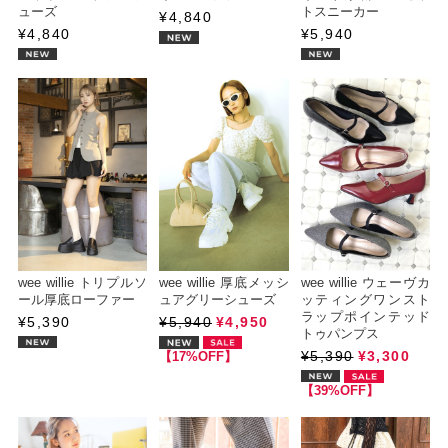
ューズ
トスニーカー
¥4,840
¥4,840
¥5,940
wee willie トリプルソ
wee willie 厚底メッシ
wee willie ウェーヴカ
ール厚底ローファー
ュアグリーシューズ
ッティングワンスト
ラップポインテッド
¥5,390
¥5,940
¥4,950
トゥパンプス
¥5,390
¥3,300
【17%OFF】
【39%OFF】