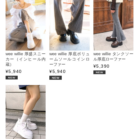
wee willie 厚盛スニー
wee willie 厚底ボリュ
wee willie タンクソー
カー（インヒール内
ームソールコインロ
ル厚底ローファー
蔵）
ーファー
¥5,390
¥5,940
¥5,940