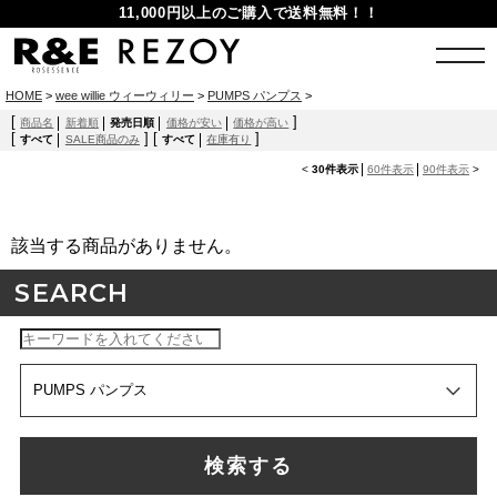
11,000円以上のご購入で送料無料！！
HOME
>
wee willie ウィーウィリー
>
PUMPS パンプス
>
[
]
商品名
新着順
発売日順
価格が安い
価格が高い
[
]
[
]
すべて
SALE商品のみ
すべて
在庫有り
<
30件表示
60件表示
90件表示
>
該当する商品がありません。
SEARCH
検索する