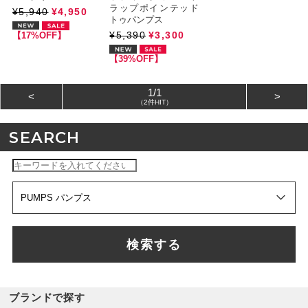
ラップポインテッド
¥5,940
¥4,950
トゥパンプス
¥5,390
¥3,300
【17%OFF】
【39%OFF】
1/1
<
>
（2件HIT）
SEARCH
検索する
ブランドで探す