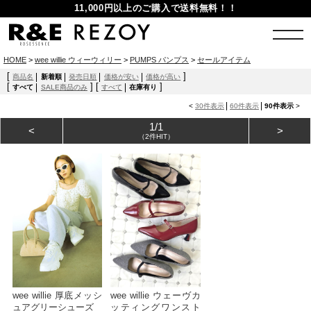
11,000円以上のご購入で送料無料！！
HOME
>
wee willie ウィーウィリー
>
PUMPS パンプス
>
セールアイテム
[
]
商品名
新着順
発売日順
価格が安い
価格が高い
[
]
[
]
すべて
SALE商品のみ
すべて
在庫有り
<
30件表示
60件表示
90件表示
>
1/1
<
>
（2件HIT）
wee willie 厚底メッシ
wee willie ウェーヴカ
ュアグリーシューズ
ッティングワンスト