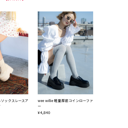
ルソックスレースア
wee willie 軽量厚底コインローファ
ツ
ー
¥
4,840
NEW