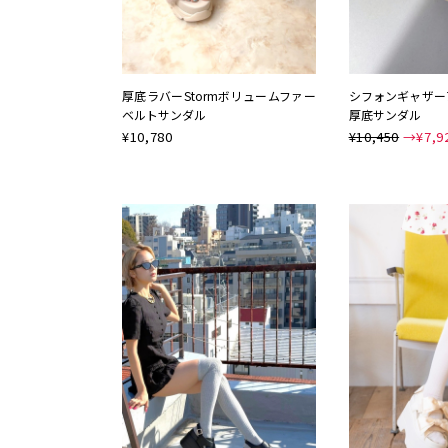
厚底ラバーStormボリュームファー
シフォンギャザー
ベルトサンダル
厚底サンダル
¥
10,780
¥10,450
→¥
7,9
予約
NEW