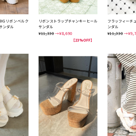
/BIGリボンベルク
リボンストラップチャンキーヒール
フラッフィーチ
サンダル
サンダル
ンダル
¥11,330
→¥
8,690
¥11,330
→¥
9,
NEW
NEW
【23%OFF】