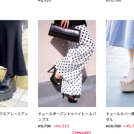
NEW
NEW
クエアレースアッ
チュールオープントゥハイヒールパ
チュールカバー
ンプス
ダル
¥9,790
→¥
6,930
¥10,780
→¥
8,
NEW
NEW
【29%OFF】