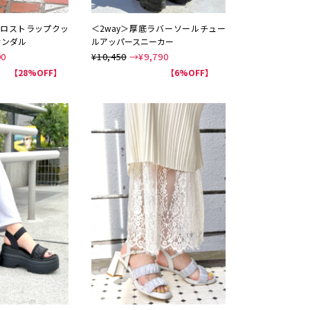
 ベルクロストラップクッ
＜2way＞厚底ラバーソールチュー
サンダル
ルアッパースニーカー
90
¥10,450
→¥
9,790
NEW
【28%OFF】
【6%OFF】