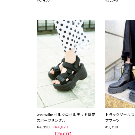
NEW
wee willie ベルクロベルテッド厚底
トラックソールス
スポーツサンダル
プブーツ
¥4,950
→¥
4,620
¥
9,790
【7%OFF】