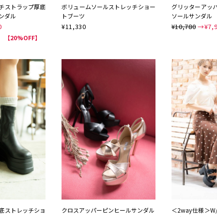
チストラップ厚底
ボリュームソールストレッチショー
グリッターアッ
ンダル
トブーツ
ソールサンダル
0
¥
11,330
¥10,780
→¥
7,
NEW
NEW
【20%OFF】
底ストレッチショ
クロスアッパーピンヒールサンダル
＜2way仕様＞W