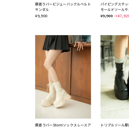
厚底ラバービジューバックルベルト
パイピングステッ
サンダル
モールドソールサ
¥
9,900
¥9,900
→¥
7,92
NEW
厚底ラバーStormソックスレースア
トリプルソール厚