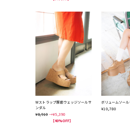
Wストラップ厚底ウェッジソールサ
ボリュームソール
ンダル
¥
10,780
¥8,910
→¥
5,390
NEW
【40%OFF】