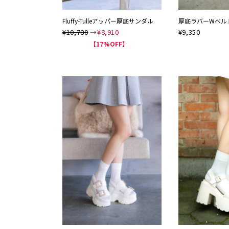
Fluffy-Tulleアッパー厚底サンダル
厚底ラバーWベル
¥10,780
→¥
8,910
¥
9,350
NEW
【17%OFF】