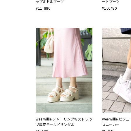
ップミドルブーツ
ートブーツ
¥
11,880
¥
10,780
NEW
NEW
wee willie シャーリングWストラッ
wee willie 
プ厚底モールドサンダル
スニーカー
¥
6,490
¥
5,940