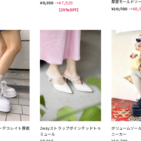
厚底モールドソ
¥9,350
→¥
7,920
¥10,780
→¥
8,
【15%OFF】
NEW
ビジューデコレイト厚底
2wayストラップポインテッドトゥ
ボリュームソー
ミュール
ニーカー
¥
8,910
¥
10,780