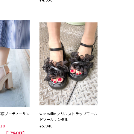
厚底ブーティーサン
wee willie フリルストラップモール
ドソールサンダル
910
¥
5,940
【17%OFF】