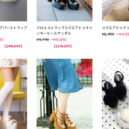
アパーストラップ
クロスストラップスクエアトゥチャ
スクエアトゥク
ンキーヒールサンダル
¥6,490
→¥
4,9
20
¥9,790
→¥
8,690
NEW
【24%OFF】
【11%OFF】