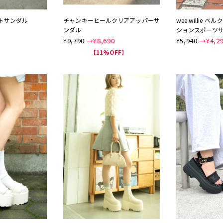
トサンダル
チャンキーヒールクリアアッパーサ
wee willie
ンダル
ションスポーツ
¥9,790
→¥
8,690
¥5,940
→¥
4,2
NEW
【11%OFF】