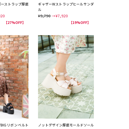
パーストラップ厚底
ギャザーWストラップヒールサンダ
ル
920
¥9,790
→¥
7,920
NEW
【27%OFF】
【19%OFF】
/BIGリボンベルト
ノットデザイン厚底モールドソール