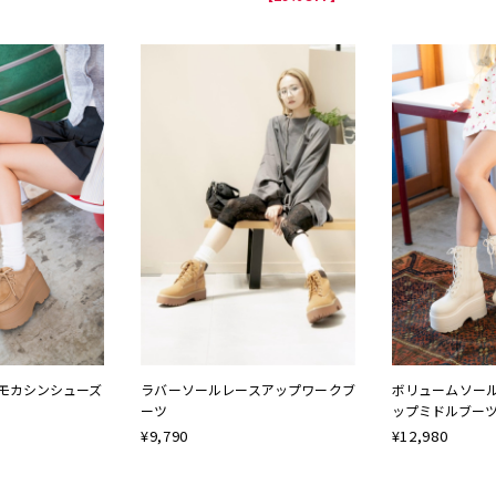
モカシンシューズ
ラバーソールレースアップワークブ
ボリュームソー
ーツ
ップミドルブー
¥
9,790
¥
12,980
NEW
NEW