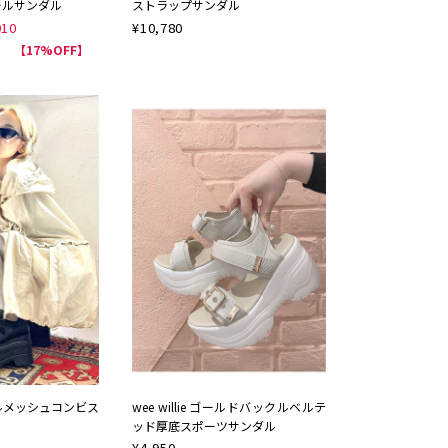
ールサンダル
ストラップサンダル
910
¥
10,780
NEW
【17%OFF】
ルメッシュコンビス
wee willie ゴールドバックルベルテ
ッド厚底スポーツサンダル
¥
4,950