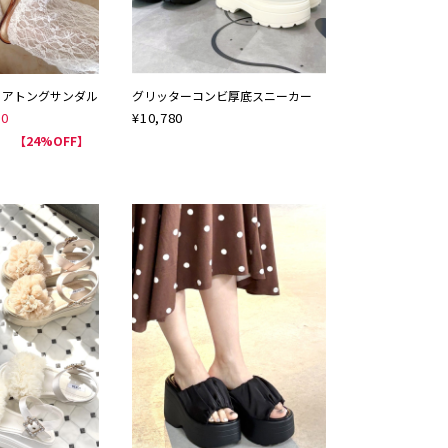
リアトングサンダル
グリッターコンビ厚底スニーカー
50
¥
10,780
NEW
【24%OFF】