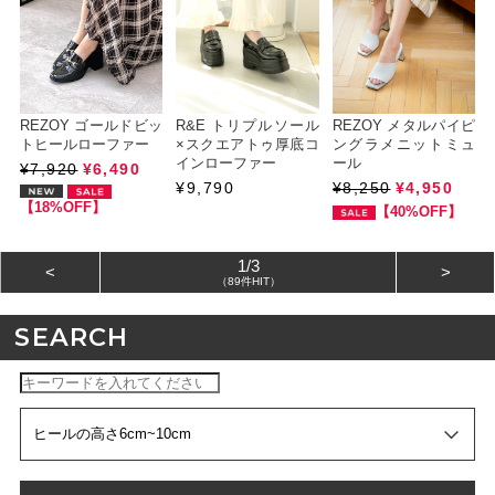
REZOY ゴールドビッ
R&E トリプルソール
REZOY メタルパイピ
トヒールローファー
×スクエアトゥ厚底コ
ングラメニットミュ
インローファー
ール
¥7,920
¥6,490
¥9,790
¥8,250
¥4,950
【18%OFF】
【40%OFF】
1/3
<
>
（89件HIT）
SEARCH