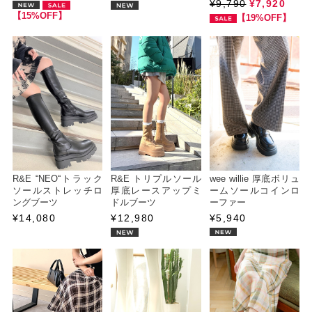
¥9,790
¥7,920
【15%OFF】
【19%OFF】
R&E “NEO“トラック
R&E トリプルソール
wee willie 厚底ボリュ
ソールストレッチロ
厚底レースアップミ
ームソールコインロ
ングブーツ
ドルブーツ
ーファー
¥14,080
¥12,980
¥5,940