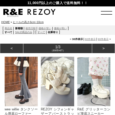
11,000円以上のご購入で送料無料！！
HOME
>
ヒールの高さ6cm~10cm
[
]
商品名
新着順
発売日順
価格が安い
価格が高い
[
]
[
]
すべて
SALE商品のみ
すべて
在庫有り
<
30件表示
60件表示
90件表示
>
1/3
<
>
（89件HIT）
wee willie タンクソー
REZOY シフォンギャ
R&E グリッターコン
ル厚底ローファー
ザーアパーストラッ
ビ厚底スニーカー