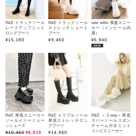
R&E トラックソール
R&E トラックソール
wee willie 厚盛スニー
レースアップニット
ストレッチショート
カー（インヒール内
ロングブーツ
ブーツ
蔵）
¥15,180
¥9,460
¥5,940
R&E 厚底スニーカー
R&E トリプルソール
R&E ＜２way＞厚底
ソールメリージェー
厚底ストレッチロン
ラバーソールリボン
ンシューズ
グブーツ
チャーム付きニット
コンビスニーカー
¥10,450
¥8,910
¥14,960