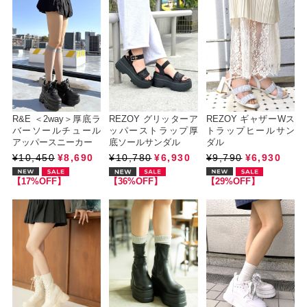
R&E ＜2way＞厚底ラ
REZOY グリッターア
REZOY ギャザーWス
バーソールチュール
ッパーストラップ厚
トラップヒールサン
アッパースニーカー
底ソールサンダル
ダル
¥10,450
¥8,690
¥10,780
¥6,930
¥9,790
¥6,930
【17%OFF】
【36%OFF】
【29%OFF】