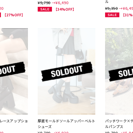
ル
¥9,790
→¥
6,490
20
¥9,350
→¥
6,4
【34%OFF】
【27%OFF】
【31%
レースアップショ
厚底モールドソールアッパーベルト
パッチワーク×
シューズ
ルパンプス
20
¥9,790
→¥
6,930
¥9,790
→¥
5,9