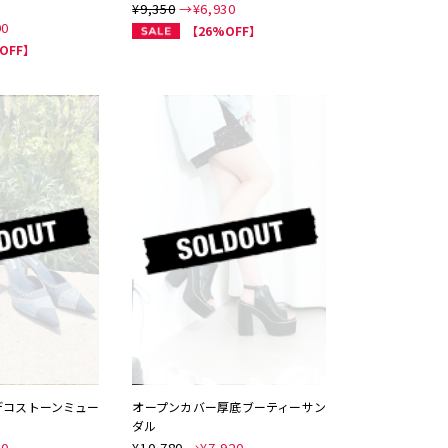
¥9,350
→¥
6,930
90
【26%OFF】
OFF】
デコストーンミュー
オープンカバー厚底ブーティーサン
ダル
40
¥10,780
→¥
7,920