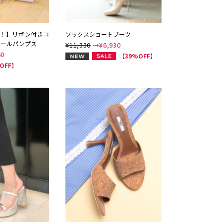
能！】リボン付きコ
ソックスショートブーツ
ュールパンプス
¥11,330
→¥
6,930
60
NEW
【39%OFF】
OFF】