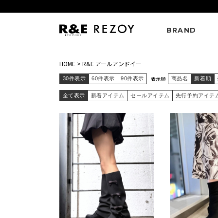
BRAND
HOME
>
R&E アールアンドイー
表示順
30件表示
60件表示
90件表示
商品名
新着順
全て表示
新着アイテム
セールアイテム
先行予約アイテ