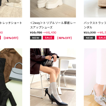
ストレッチショート
＜2way＞トリプルソール厚底レー
バックストラッ
スアップシューズ
ンダル
90
¥10,780
→¥
6,490
¥11,330
→¥
6,
NEW
NEW
【36%OFF】
【40%OFF】