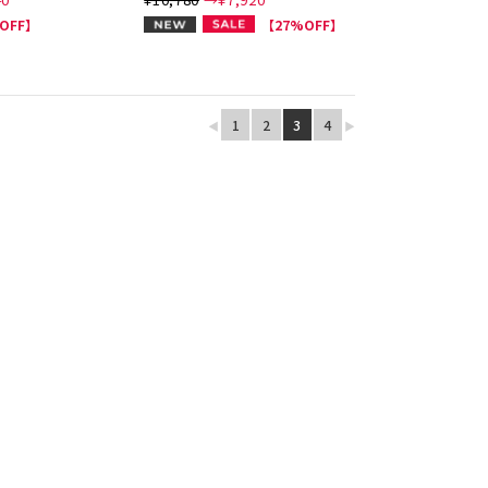
NEW
OFF】
【27%OFF】
1
2
3
4
◀
▶