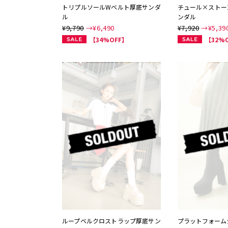
トリプルソールWベルト厚底サンダ
チュール×ストー
ル
ンダル
¥9,790
→¥
6,490
¥7,920
→¥
5,39
【34%OFF】
【32%
ループベルクロストラップ厚底サン
プラットフォーム