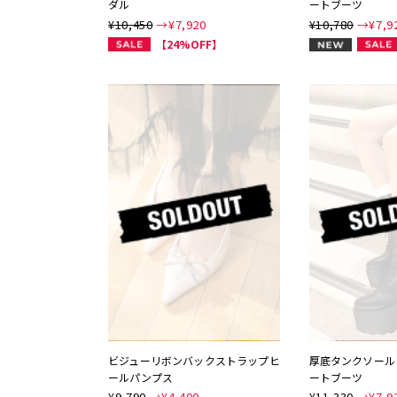
ダル
ートブーツ
¥10,450
→¥
7,920
¥10,780
→¥
7,9
NEW
【24%OFF】
ビジューリボンバックストラップヒ
厚底タンクソール
ールパンプス
ートブーツ
¥9,790
→¥
4,400
¥11,330
→¥
7,9