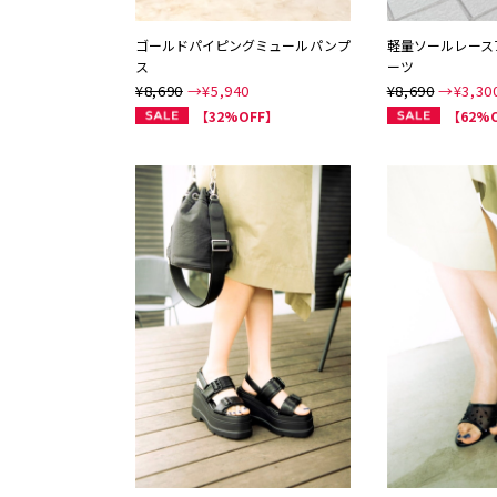
ゴールドパイピングミュールパンプ
軽量ソールレース
ス
ーツ
¥8,690
→¥
5,940
¥8,690
→¥
3,30
【32%OFF】
【62%