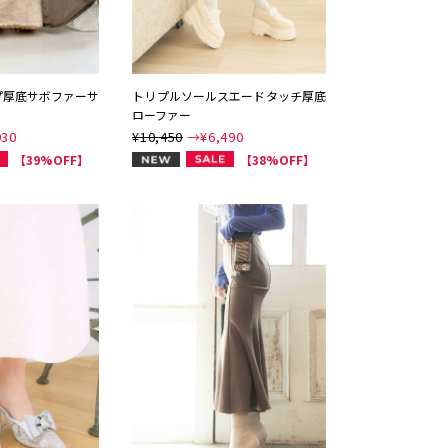
プ厚底サボファーサ
トリプルソールスエードタッチ厚底
ローファー
930
¥10,450
→¥
6,490
NEW
【39%OFF】
【38%OFF】