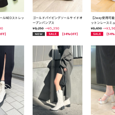
ールNEOストレッ
ゴールドパイピングソールサイドオ
【2way使用可
ープンパンプス
ットンレースミ
90
¥8,250
→¥
5,390
¥8,690
→¥
3,9
NEW
OFF】
【34%OFF】
【54%