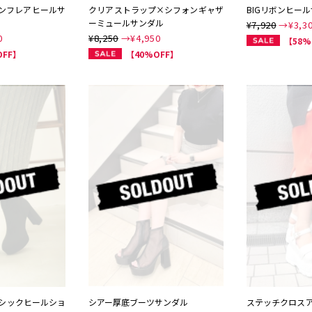
ンフレアヒールサ
クリアストラップ×シフォンギャザ
BIGリボンヒー
ーミュールサンダル
¥7,920
→¥
3,3
0
¥8,250
→¥
4,950
【58%
OFF】
【40%OFF】
シックヒールショ
シアー厚底ブーツサンダル
ステッチクロス