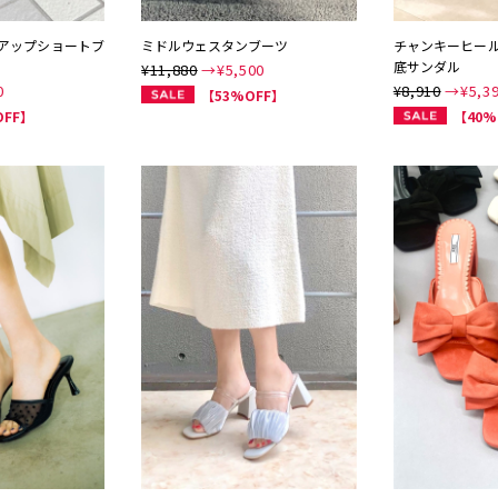
アップショートブ
ミドルウェスタンブーツ
チャンキーヒー
底サンダル
¥11,880
→¥
5,500
0
¥8,910
→¥
5,3
【53%OFF】
OFF】
【40%