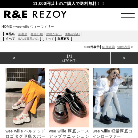
11,000円以上のご購入で送料無料！！
HOME
>
wee willie ウィーウィリー
[
]
商品名
新着順
発売日順
価格が安い
価格が高い
[
]
[
]
すべて
SALE商品のみ
すべて
在庫有り
<
30件表示
60件表示
90件表示
>
1/1
<
>
（27件HIT）
wee willie ベルテッド
wee willie 厚底レース
wee willie 軽量厚底コ
ロゴタグ厚底スポー
アップマニッシュシ
インローファー