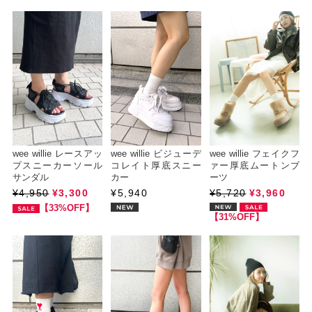
wee willie レースアッ
wee willie ビジューデ
wee willie フェイクフ
プスニーカーソール
コレイト厚底スニー
ァー厚底ムートンブ
サンダル
カー
ーツ
¥4,950
¥3,300
¥5,940
¥5,720
¥3,960
【33%OFF】
【31%OFF】