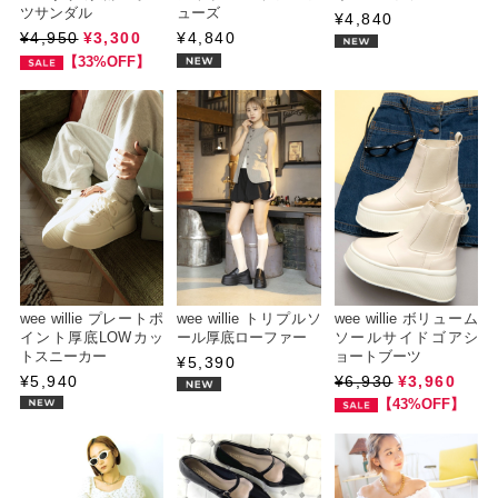
ツサンダル
ューズ
¥4,840
¥4,950
¥3,300
¥4,840
【33%OFF】
wee willie プレートポ
wee willie トリプルソ
wee willie ボリューム
イント厚底LOWカッ
ール厚底ローファー
ソールサイドゴアシ
トスニーカー
ョートブーツ
¥5,390
¥5,940
¥6,930
¥3,960
【43%OFF】