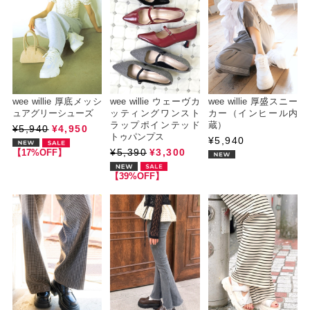
wee willie 厚底メッシ
wee willie ウェーヴカ
wee willie 厚盛スニー
ュアグリーシューズ
ッティングワンスト
カー（インヒール内
ラップポインテッド
蔵）
¥5,940
¥4,950
トゥパンプス
¥5,940
¥5,390
¥3,300
【17%OFF】
【39%OFF】