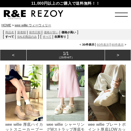
11,000円以上のご購入で送料無料！！
HOME
>
wee willie ウィーウィリー
[
]
商品名
新着順
発売日順
価格が安い
価格が高い
[
]
[
]
すべて
SALE商品のみ
すべて
在庫有り
<
30件表示
60件表示
90件表示
>
1/1
<
>
（26件HIT）
wee willie 厚底ハイカ
wee willie シャーリン
wee willie プレートポ
ットスニーカーブー
グWストラップ厚底モ
イント厚底LOWカッ