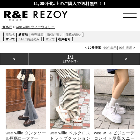
11,000円以上のご購入で送料無料！！
HOME
>
wee willie ウィーウィリー
[
]
商品名
新着順
発売日順
価格が安い
価格が高い
[
]
[
]
すべて
SALE商品のみ
すべて
在庫有り
<
30件表示
60件表示
90件表示
>
1/1
<
>
（27件HIT）
wee willie タンクソー
wee willie ベルクロス
wee willie ビジューデ
ル厚底ローファー
トラップクッション
コレイト厚底スニー