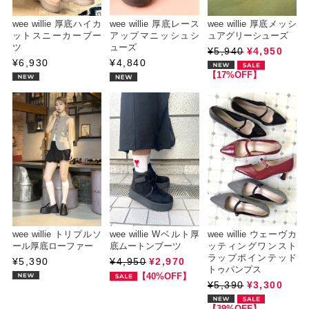
wee willie 厚底ハイカ
wee willie 厚底レース
wee willie 厚底メッシ
ットスニーカーブー
アップマニッシュシ
ュアグリーシューズ
ツ
ューズ
¥5,940
¥4,950
¥6,930
¥4,840
【17%OFF】
wee willie トリプルソ
wee willie Wベルト厚
wee willie ウェーヴカ
ール厚底ローファー
底ムートンブーツ
ッティングワンスト
ラップポインテッド
¥5,390
¥4,950
¥2,970
トゥパンプス
【40%OFF】
¥5,390
¥3,300