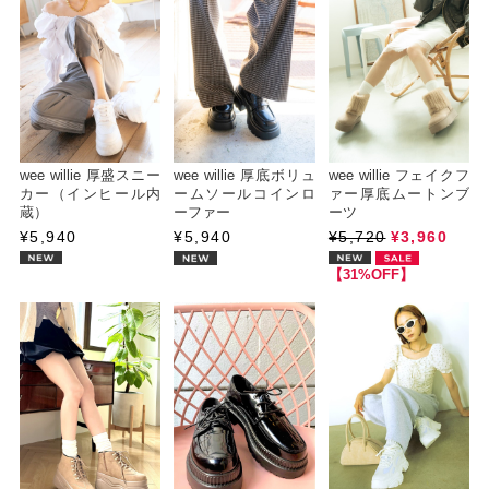
wee willie 厚盛スニー
wee willie 厚底ボリュ
wee willie フェイクフ
カー（インヒール内
ームソールコインロ
ァー厚底ムートンブ
蔵）
ーファー
ーツ
¥5,940
¥5,940
¥5,720
¥3,960
【31%OFF】