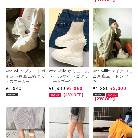
【39%OFF】
wee willie プレートポ
wee willie ボリューム
wee willie マイクロミ
イント厚底LOWカッ
ソールサイドゴアシ
ニ厚底ムートンブー
トスニーカー
ョートブーツ
ツ
¥5,940
¥6,930
¥3,960
¥4,290
¥3,300
【43%OFF】
【23%OFF】