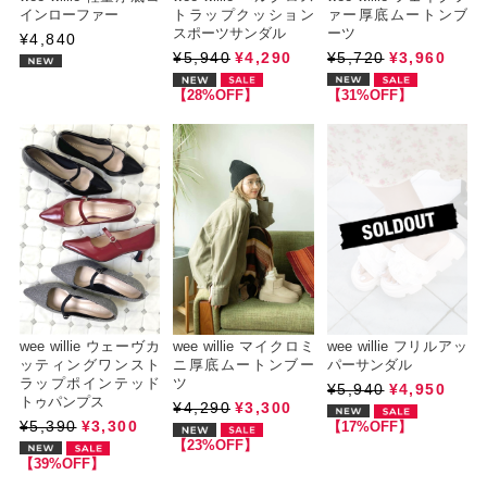
インローファー
トラップクッション
ァー厚底ムートンブ
スポーツサンダル
ーツ
¥4,840
¥5,940
¥4,290
¥5,720
¥3,960
【28%OFF】
【31%OFF】
wee willie ウェーヴカ
wee willie マイクロミ
wee willie フリルアッ
ッティングワンスト
ニ厚底ムートンブー
パーサンダル
ラップポインテッド
ツ
¥5,940
¥4,950
トゥパンプス
¥4,290
¥3,300
¥5,390
¥3,300
【17%OFF】
【23%OFF】
【39%OFF】