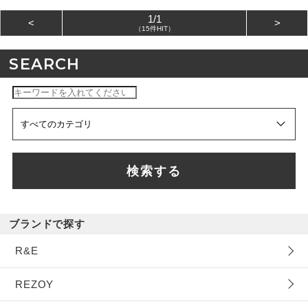
1/1
<
>
（15件HIT）
SEARCH
検索する
ブランドで探す
R&E
REZOY