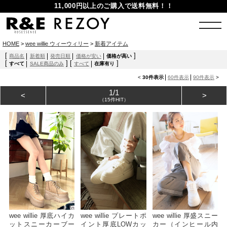
11,000円以上のご購入で送料無料！！
HOME
>
wee willie ウィーウィリー
>
新着アイテム
[
]
商品名
新着順
発売日順
価格が安い
価格が高い
[
]
[
]
すべて
SALE商品のみ
すべて
在庫有り
<
30件表示
60件表示
90件表示
>
1/1
<
>
（15件HIT）
wee willie 厚底ハイカ
wee willie プレートポ
wee willie 厚盛スニー
ットスニーカーブー
イント厚底LOWカッ
カー（インヒール内