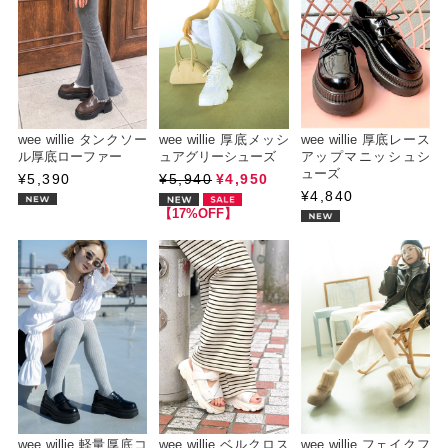
wee willie タンクソー
wee willie 厚底メッシ
wee willie 厚底レース
ル厚底ローファー
ュアグリーシューズ
アップマニッシュシ
ューズ
¥5,390
¥5,940
¥4,950
¥4,840
【17%OFF】
wee willie 軽量厚底コ
wee willie ベルクロス
wee willie フェイクフ