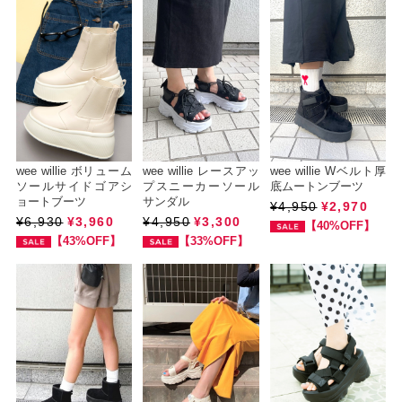
wee willie ボリューム
wee willie レースアッ
wee willie Wベルト厚
ソールサイドゴアシ
プスニーカーソール
底ムートンブーツ
ョートブーツ
サンダル
¥4,950
¥2,970
¥6,930
¥3,960
¥4,950
¥3,300
【40%OFF】
【43%OFF】
【33%OFF】