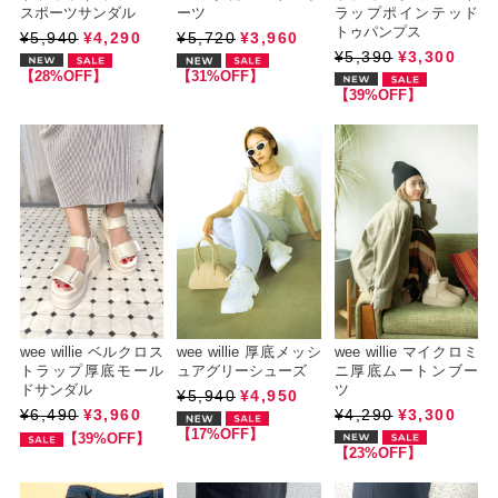
スポーツサンダル
ーツ
ラップポインテッド
トゥパンプス
¥5,940
¥4,290
¥5,720
¥3,960
¥5,390
¥3,300
【28%OFF】
【31%OFF】
【39%OFF】
wee willie ベルクロス
wee willie 厚底メッシ
wee willie マイクロミ
トラップ厚底モール
ュアグリーシューズ
ニ厚底ムートンブー
ドサンダル
ツ
¥5,940
¥4,950
¥6,490
¥3,960
¥4,290
¥3,300
【17%OFF】
【39%OFF】
【23%OFF】