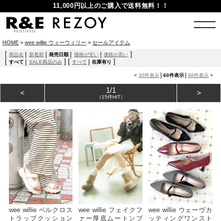
11,000円以上のご購入で送料無料！！
HOME
>
wee willie ウィーウィリー
>
セールアイテム
[
]
商品名
新着順
発売日順
価格が安い
価格が高い
[
]
[
]
すべて
SALE商品のみ
すべて
在庫有り
<
30件表示
60件表示
90件表示
>
1/1
<
>
（15件HIT）
wee willie ベルクロス
wee willie フェイクフ
wee willie ウェーヴカ
トラップクッション
ァー厚底ムートンブ
ッティングワンスト