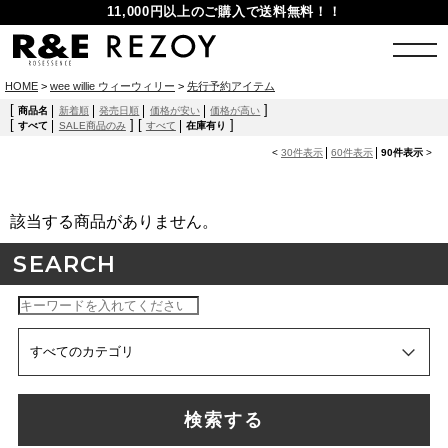
11,000円以上のご購入で送料無料！！
HOME
>
wee willie ウィーウィリー
>
先行予約アイテム
[
]
商品名
新着順
発売日順
価格が安い
価格が高い
[
]
[
]
すべて
SALE商品のみ
すべて
在庫有り
<
30件表示
60件表示
90件表示
>
該当する商品がありません。
SEARCH
検索する