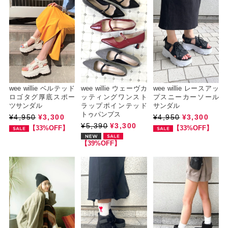
wee willie ベルテッド
wee willie ウェーヴカ
wee willie レースアッ
ロゴタグ厚底スポー
ッティングワンスト
プスニーカーソール
ツサンダル
ラップポインテッド
サンダル
トゥパンプス
¥4,950
¥3,300
¥4,950
¥3,300
¥5,390
¥3,300
【33%OFF】
【33%OFF】
【39%OFF】