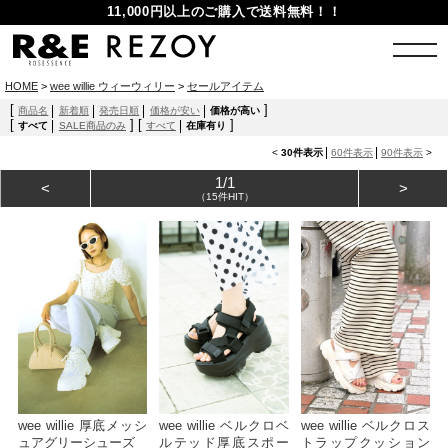
11,000円以上のご購入で送料無料！！
HOME
>
wee willie ウィーウィリー
>
セールアイテム
[
]
商品名
新着順
発売日順
価格が安い
価格が高い
[
]
[
]
すべて
SALE商品のみ
すべて
在庫有り
<
30件表示
60件表示
90件表示
>
1/1
<
>
（15件HIT）
wee willie 厚底メッシ
wee willie ベルクロベ
wee willie ベルクロス
ュアグリーシューズ
ルテッド厚底スポー
トラップクッション