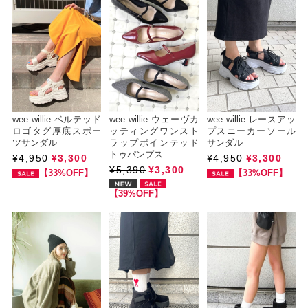
wee willie ベルテッド
wee willie ウェーヴカ
wee willie レースアッ
ロゴタグ厚底スポー
ッティングワンスト
プスニーカーソール
ツサンダル
ラップポインテッド
サンダル
トゥパンプス
¥4,950
¥3,300
¥4,950
¥3,300
¥5,390
¥3,300
【33%OFF】
【33%OFF】
【39%OFF】