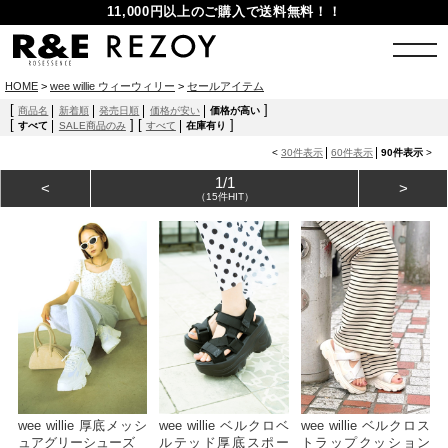
11,000円以上のご購入で送料無料！！
HOME
>
wee willie ウィーウィリー
>
セールアイテム
[
]
商品名
新着順
発売日順
価格が安い
価格が高い
[
]
[
]
すべて
SALE商品のみ
すべて
在庫有り
<
30件表示
60件表示
90件表示
>
1/1
<
>
（15件HIT）
wee willie 厚底メッシ
wee willie ベルクロベ
wee willie ベルクロス
ュアグリーシューズ
ルテッド厚底スポー
トラップクッション