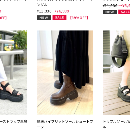
ンダル
¥11,330
→¥
6,
0
¥11,330
→¥
6,930
NEW
NEW
OFF】
【39%OFF】
ーストラップ厚底
厚底ハイブリットソールショートブ
トリプルソール
ーツ
ル