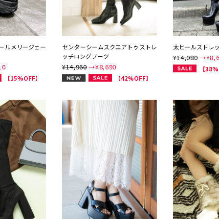
ールメリージェー
センターシームスクエアトゥストレ
太ヒールストレ
ッチロングブーツ
¥14,080
→¥
8,
10
¥14,960
→¥
8,690
【38%
NEW
【15%OFF】
【42%OFF】