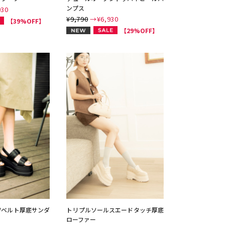
ンプス
930
¥9,790
→¥
6,930
【39%OFF】
NEW
【29%OFF】
Wベルト厚底サンダ
トリプルソールスエードタッチ厚底
ローファー