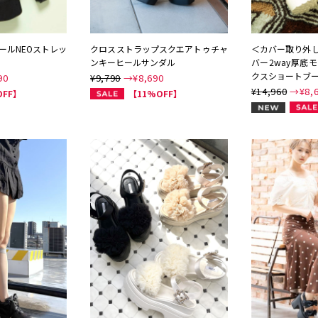
ールNEOストレッ
クロスストラップスクエアトゥチャ
＜カバー取り外
ンキーヒールサンダル
バー2way厚底
クスショートブ
90
¥9,790
→¥
8,690
¥14,960
→¥
8,
OFF】
【11%OFF】
NEW