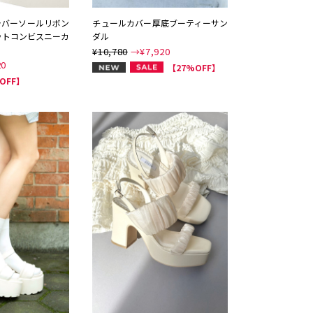
ラバーソールリボン
チュールカバー厚底ブーティーサン
ットコンビスニーカ
ダル
¥10,780
→¥
7,920
20
NEW
【27%OFF】
OFF】