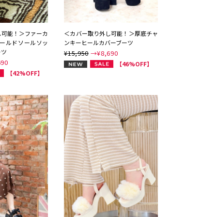
し可能！＞ファーカ
＜カバー取り外し可能！＞厚底チャ
モールドソールソッ
ンキーヒールカバーブーツ
ーツ
¥15,950
→¥
8,690
690
NEW
【46%OFF】
【42%OFF】