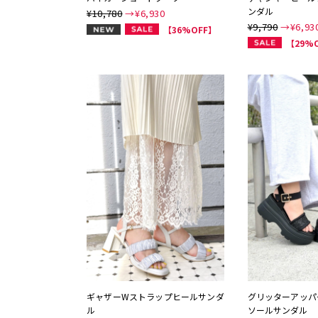
ンダル
¥10,780
→¥
6,930
¥9,790
→¥
6,93
NEW
【36%OFF】
【29%
ギャザーWストラップヒールサンダ
グリッターアッパ
ル
ソールサンダル