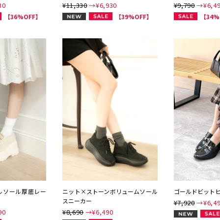
30
¥11,330
→¥
6,930
¥9,790
→¥
6,4
NEW
【36%OFF】
【39%OFF】
【34%
プルソール厚底レー
ニット×ストーンボリュームソール
ゴールドビット
スニーカー
¥7,920
→¥
6,4
90
¥8,690
→¥
6,490
NEW