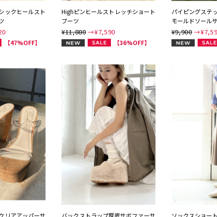
シックヒールスト
Highピンヒールストレッチショート
パイピングステ
ツ
ブーツ
モールドソール
20
¥11,880
→¥
7,590
¥9,900
→¥
7,5
NEW
NEW
【47%OFF】
【36%OFF】
クリアアッパーサ
バックストラップ厚底サボファーサ
ソックスショー