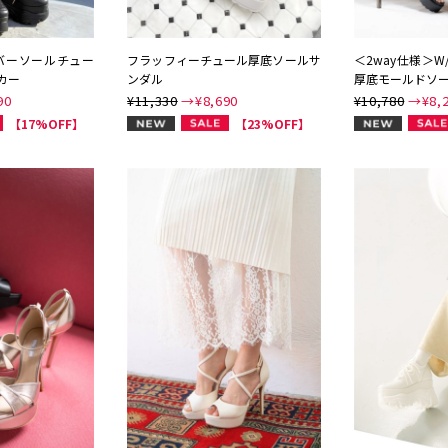
ラバーソールチュー
フラッフィーチュール厚底ソールサ
＜2way仕様＞W
カー
ンダル
厚底モールドソ
90
¥11,330
→¥
8,690
¥10,780
→¥
8,
NEW
NEW
【17%OFF】
【23%OFF】