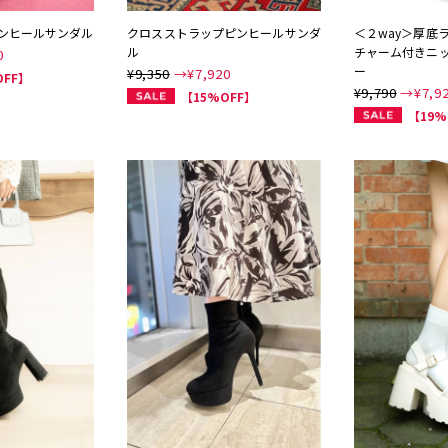
ンヒールサンダル
クロスストラップピンヒールサンダ
＜２way＞厚底
ル
チャーム付きニ
0
ー
¥9,350
→¥
7,920
OFF】
¥9,790
→¥
7,9
【15%OFF】
【19%