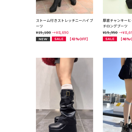
ストーム付きストレッチニーハイブ
厚底チャンキーヒ
ーツ
チロングブーツ
¥15,180
→¥
8,690
¥15,950
→¥
8,6
NEW
【43%OFF】
【46%