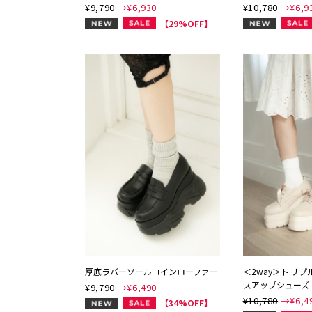
¥9,790
→¥
6,930
¥10,780
→¥
6,9
NEW
NEW
【29%OFF】
厚底ラバーソールコインローファー
＜2way＞トリ
スアップシューズ
¥9,790
→¥
6,490
¥10,780
→¥
6,4
NEW
【34%OFF】