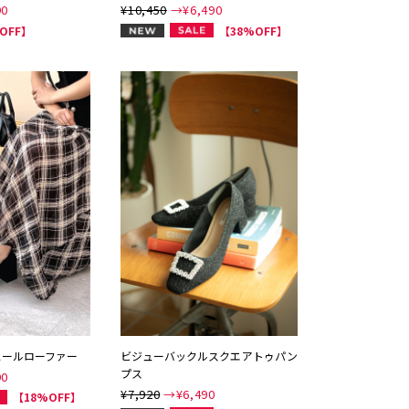
90
¥10,450
→¥
6,490
NEW
OFF】
【38%OFF】
ヒールローファー
ビジューバックルスクエアトゥパン
プス
90
¥7,920
→¥
6,490
【18%OFF】