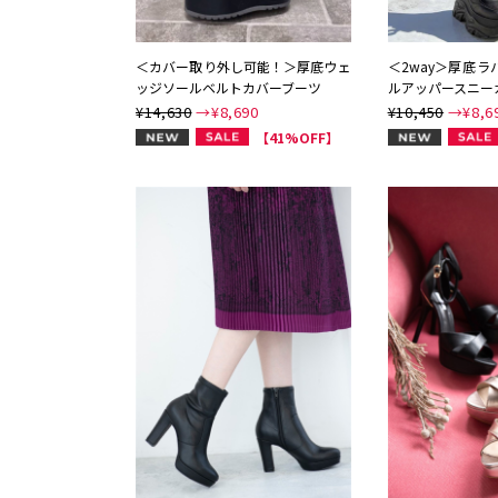
＜カバー取り外し可能！＞厚底ウェ
＜2way＞厚底
ッジソールベルトカバーブーツ
ルアッパースニー
¥14,630
→¥
8,690
¥10,450
→¥
8,6
NEW
NEW
【41%OFF】