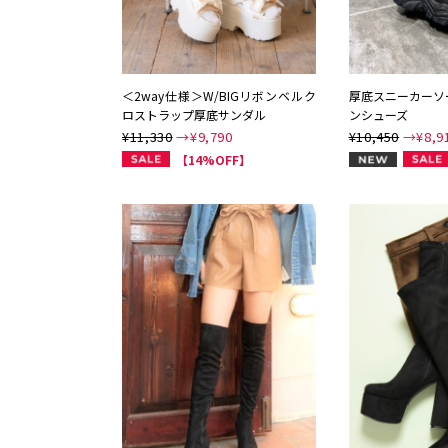
＜2way仕様＞W/BIGリボンベルク
厚底スニーカーソ
ロストラップ厚底サンダル
ンシューズ
¥11,330
→¥
9,790
¥10,450
→¥
8,9
NEW
【14%OFF】