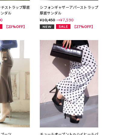
ッチストラップ厚底
シフォンギャザーアパーストラップ
サンダル
厚底サンダル
90
¥10,450
→¥
7,590
NEW
【23%OFF】
【27%OFF】
トブーツ
チュールオープントゥハイヒールパ