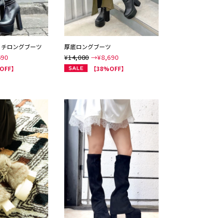
ッチロングブーツ
厚底ロングブーツ
690
¥14,080
→¥
8,690
OFF】
【38%OFF】