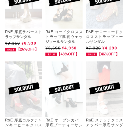
R&E 厚底ラバースト
R&E コードクロスス
R&E ナローコードク
ラップサンダル
トラップ厚底ウェッ
ロスストラップヒー
ジソールサンダル
ルサンダル
¥9,350
¥6,930
¥8,690
¥4,950
¥7,920
¥4,290
【26%OFF】
【43%OFF】
【46%OFF】
R&E 厚底コルクチャ
R&E オープンカバー
R&E ステッチクロス
ンキーヒールクロス
厚底ブーティーサン
アッパー厚底サンダ