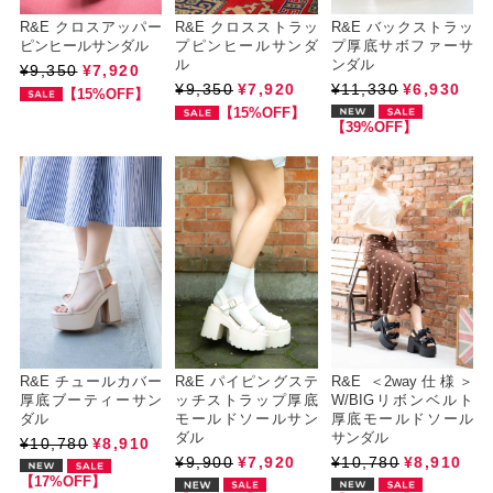
R&E クロスアッパー
R&E クロスストラッ
R&E バックストラッ
ピンヒールサンダル
プピンヒールサンダ
プ厚底サボファーサ
ル
ンダル
¥9,350
¥7,920
¥9,350
¥7,920
¥11,330
¥6,930
【15%OFF】
【15%OFF】
【39%OFF】
R&E チュールカバー
R&E パイピングステ
R&E ＜2way仕様＞
厚底ブーティーサン
ッチストラップ厚底
W/BIGリボンベルト
ダル
モールドソールサン
厚底モールドソール
ダル
サンダル
¥10,780
¥8,910
¥9,900
¥7,920
¥10,780
¥8,910
【17%OFF】