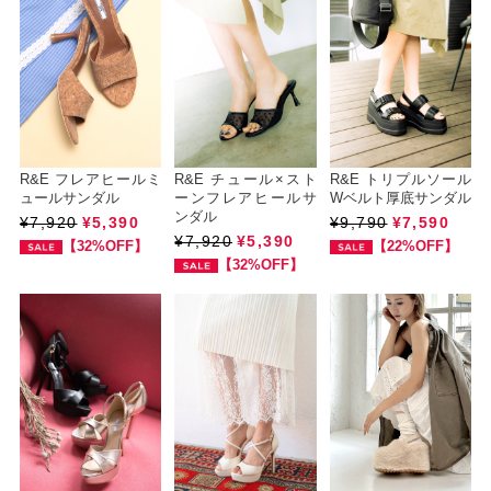
R&E フレアヒールミ
R&E チュール×スト
R&E トリプルソール
ュールサンダル
ーンフレアヒールサ
Wベルト厚底サンダル
ンダル
¥7,920
¥5,390
¥9,790
¥7,590
¥7,920
¥5,390
【32%OFF】
【22%OFF】
【32%OFF】