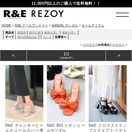
11,000円以上のご購入で送料無料！！
HOME
>
R&E アールアンドイー
>
SANDAL サンダル
>
セールアイテム
[
]
商品名
新着順
発売日順
価格が安い
価格が高い
[
]
[
]
すべて
SALE商品のみ
すべて
在庫有り
<
30件表示
60件表示
90件表示
>
1/1
<
>
（26件HIT）
R&E チャンキーヒー
R&E BIGリボンヒー
R&E クロスストラッ
ルチュールカバー厚
ルサンダル
プスクエアトゥチャ