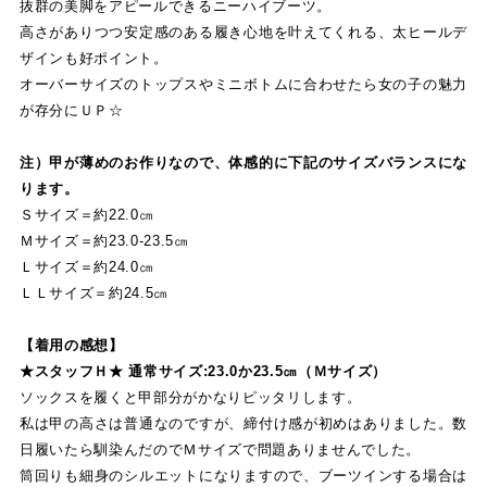
抜群の美脚をアピールできるニーハイブーツ。
高さがありつつ安定感のある履き心地を叶えてくれる、太ヒールデ
ザインも好ポイント。
オーバーサイズのトップスやミニボトムに合わせたら女の子の魅力
が存分にＵＰ☆
注）甲が薄めのお作りなので、体感的に下記のサイズバランスにな
ります。
Ｓサイズ＝約22.0㎝
Ｍサイズ＝約23.0-23.5㎝
Ｌサイズ＝約24.0㎝
ＬＬサイズ＝約24.5㎝
【着用の感想】
★スタッフＨ★ 通常サイズ:23.0か23.5㎝（Ｍサイズ）
ソックスを履くと甲部分がかなりピッタリします。
私は甲の高さは普通なのですが、締付け感が初めはありました。数
日履いたら馴染んだのでＭサイズで問題ありませんでした。
筒回りも細身のシルエットになりますので、ブーツインする場合は