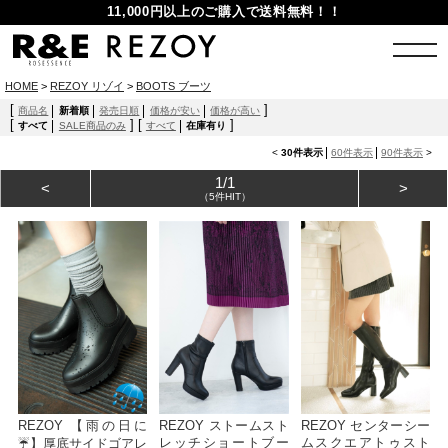
11,000円以上のご購入で送料無料！！
HOME
>
REZOY リゾイ
>
BOOTS ブーツ
[
]
商品名
新着順
発売日順
価格が安い
価格が高い
[
]
[
]
すべて
SALE商品のみ
すべて
在庫有り
<
30件表示
60件表示
90件表示
>
1/1
<
>
（5件HIT）
REZOY 【雨の日に
REZOY ストームスト
REZOY センターシー
レッチショートブー
ムスクエアトゥスト
☔】厚底サイドゴアレ